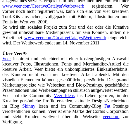
ausgewähltes soziales Projekt. Um noch teilzunehmen, einfach unter
www.veer.com/CreativeCatalystWettbewerb
registrieren. Wer
vorher noch nicht registriert war, kann sich eins von vier kreativen
Tool-Kits aussuchen, vollgepackt mit Bildern, Illustrationen und
Fonts im Wert von 200€.
So wird ein soziales Projekt zum Star und der oder die Kreative
gewinnt unbezahlbare Medienpräsenz für sein Können, indem die
Arbeit bei
www.veer.com/CreativeCatalystWettbewerb
eingereicht
wird. Der Wettbewerb endet am 14. November 2011.
Über Veer®
Veer
inspiriert und erleichtert mit einer kostengünstigen Auswahl
kreativer Fotos, Illustrationen, Fonts und Merchandise-Artikel die
kreative Arbeit. Veer bietet ein unkompliziertes Einkaufserlebnis,
das Kunden nicht von ihrer kreativen Arbeit ablenkt. Mit den
visuellen Elementen können geschäftliche, persönliche Design-und
Marketingprojekte wie Webseiten und Blog-Postings, geschäftliche
Präsentationen und Werbekampagnen stilistisch aufgewertet werden.
Veer hat die Community
Veer Ideas
ins Leben gerufen, in der
Kreative persönliche Profile erstellen, aktuelle Design-Nachrichten
im Blog
Skinny
lesen und im Community-Blog
Fat
Postings
veröffentlichen können. Veer ist eine Marke der Corbis Corporation
und steht Kunden weltweit über die Webseite
veer.com
zur
Verfügung.