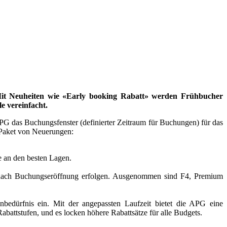
leistungen. Mit Neuheiten wie «Early booking Rabatt» werden
s werden die Preismodelle vereinfacht.
G das Buchungsfenster (definierter Zeitraum für Buchungen) für das
s Paket von Neuerungen:
e an den besten Lagen.
 nach Buchungseröffnung erfolgen. Ausgenommen sind F4, Premium
bedürfnis ein. Mit der angepassten Laufzeit bietet die APG eine
abattstufen, und es locken höhere Rabattsätze für alle Budgets.