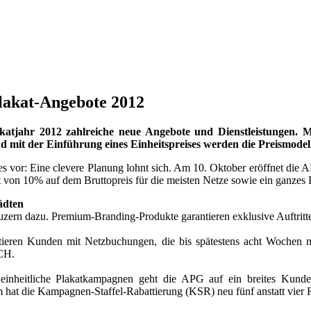
Plakat-Angebote 2012
für das Plakatjahr 2012 zahlreiche neue Angebote und Dienst
erung wird ausgebaut und mit der Einführung eines Einheitspreise
or: Eine clevere Planung lohnt sich. Am 10. Oktober eröffnet die AP
tt von 10% auf dem Bruttopreis für die meisten Netze sowie ein ganze
tädten
ern dazu. Premium-Branding-Produkte garantieren exklusive Auftritt
tieren Kunden mit Netzbuchungen, die bis spätestens acht Wochen
 CH.
inheitliche Plakatkampagnen geht die APG auf ein breites Kunden
 hat die Kampagnen-Staffel-Rabattierung (KSR) neu fünf anstatt vier R