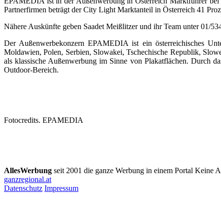
EPAMEDIA ist in der Außenwerbung in Österreich Marktführer bei den
Partnerfirmen beträgt der City Light Marktanteil in Österreich 41 Pro
Nähere Auskünfte geben Saadet Meißlitzer und ihr Team unter 01/5
Der Außenwerbekonzern EPAMEDIA ist ein österreichisches Unter
Moldawien, Polen, Serbien, Slowakei, Tschechische Republik, Slowe
als klassische Außenwerbung im Sinne von Plakatflächen. Durch d
Outdoor-Bereich.
Fotocredits. EPAMEDIA
AllesWerbung
seit 2001
die ganze Werbung in einem Portal
Keine A
ganzregional.at
Datenschutz
Impressum