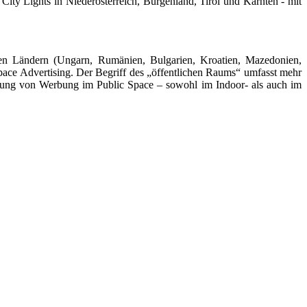
ity Lights in Niederösterreich, Burgenland, Tirol und Kärnten - mit
en Ländern (Ungarn, Rumänien, Bulgarien, Kroatien, Mazedonien,
ace Advertising. Der Begriff des „öffentlichen Raums“ umfasst mehr
tung von Werbung im Public Space – sowohl im Indoor- als auch im