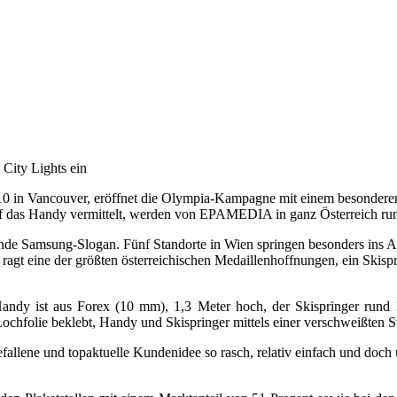
City Lights ein
 2010 in Vancouver, eröffnet die Olympia-Kampagne mit einem besonder
uf das Handy vermittelt, werden von EPAMEDIA in ganz Österreich rund
ende Samsung-Slogan. Fünf Standorte in Wien springen besonders ins Aug
 ragt eine der größten österreichischen Medaillenhoffnungen, ein Skis
s Handy ist aus Forex (10 mm), 1,3 Meter hoch, der Skispringer run
ochfolie beklebt, Handy und Skispringer mittels einer verschweißten S
sgefallene und topaktuelle Kundenidee so rasch, relativ einfach und doc