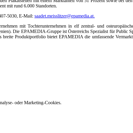
 Plakatstellen mit einem Marktanteil von 51 Prozent sowie bei den C
zent mit rund 6.000 Standorten.
3407-5030, E-Mail:
saadet.meisslitzer@epamedia.at.
nehmen mit Tochterunternehmen in elf zentral- und osteuropäisch
nien). Die EPAMEDIA-Gruppe ist Österreichs Spezialist für Public Sp
as breite Produktportfolio bietet EPAMEDIA die umfassende Vermark
nalyse- oder Marketing-Cookies.