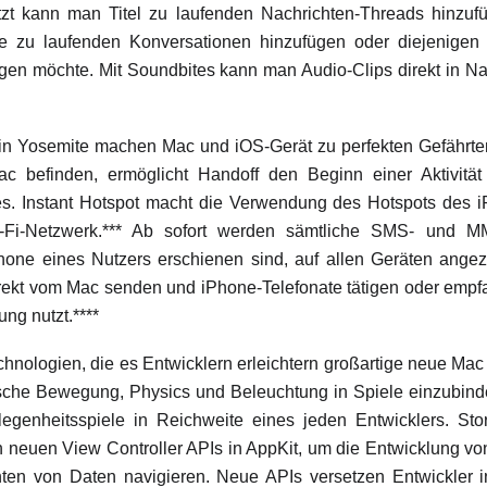
zt kann man Titel zu laufenden Nachrichten-Threads hinzufü
te zu laufenden Konversationen hinzufügen oder diejenigen 
gen möchte. Mit Soundbites kann man Audio-Clips direkt in Na
 in Yosemite machen Mac und iOS-Gerät zu perfekten Gefährte
 befinden, ermöglicht Handoff den Beginn einer Aktivitä
s. Instant Hotspot macht die Verwendung des Hotspots des i
Fi-Netzwerk.*** Ab sofort werden sämtliche SMS- und MM
hone eines Nutzers erschienen sind, auf allen Geräten ang
rekt vom Mac senden und iPhone-Telefonate tätigen oder emp
ung nutzt.****
echnologien, die es Entwicklern erleichtern großartige neue Mac 
tische Bewegung, Physics und Beleuchtung in Spiele einzubinde
enheitsspiele in Reichweite eines jeden Entwicklers. Sto
n neuen View Controller APIs in AppKit, um die Entwicklung vo
en von Daten navigieren. Neue APIs versetzen Entwickler i