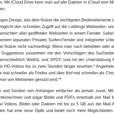
n. Mit iCloud Drive kann man auf alle Dateien in iCloud vom M
fen.
iniges Design, das dem Nutzer die wichtigsten Bedienelemente di
öglicht den schnellen Zugriff auf die Lieblings-Webseiten, un
ransichten aller geöffneten Webseiten in einem Fenster. Safari
 einem separaten Privates Surfen-Fenster und integrierter Unt
ie Nutzer nicht nachverfolgt. Wenn man nach beliebten oder al
 Suggestions zusammen mit den Vorschlägen des Suchanbiete
einschließlich WebGL und SPDY, und mit der Unterstützung
ix HD-Videos bis zu zwei Stunden länger ansehen.* Angetriebe
hs mal schneller als Firefox und über fünf mal schneller als Ch
eise von Webseiten genutzt wird.**
n und Senden von Anhängen einfacher als jemals zuvor. Mi
nterzeichnen und sogar Bilder und PDFs innerhalb von Mail 
 Videos, Bilder oder Dateien mit bis zu 5 GB aus der Mail-
en hat eine neue Optik und bietet noch mehr Möglichkeiten