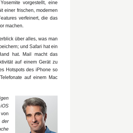
emite vorgestellt, eine
it einer frischen, modernen
eatures verfeinert, die das
vor machen.
erblick über alles, was man
peichern; und Safari hat ein
Hand hat. Mail macht das
tivität auf einem Gerät zu
des Hotspots des iPhone so
-Telefonate auf einem Mac
igen
 iOS
 von
 der
nche