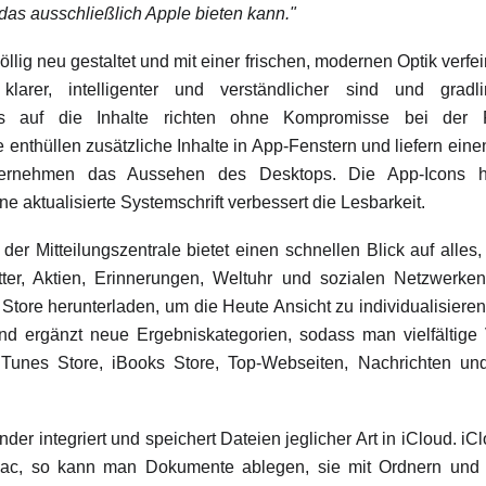
, das ausschließlich Apple bieten kann."
lig neu gestaltet und mit einer frischen, modernen Optik verfei
larer, intelligenter und verständlicher sind und gradli
s auf die Inhalte richten ohne Kompromisse bei der Fun
nthüllen zusätzliche Inhalte in App-Fenstern und liefern eine
bernehmen das Aussehen des Desktops. Die App-Icons ha
ne aktualisierte Systemschrift verbessert die Lesbarkeit.
der Mitteilungszentrale bietet einen schnellen Blick auf all
tter, Aktien, Erinnerungen, Weltuhr und sozialen Netzwerke
ore herunterladen, um die Heute Ansicht zu individualisieren.
nd ergänzt neue Ergebniskategorien, sodass man vielfältige
 iTunes Store, iBooks Store, Top-Webseiten, Nachrichten u
inder integriert und speichert Dateien jeglicher Art in iCloud. iC
ac, so kann man Dokumente ablegen, sie mit Ordnern und T