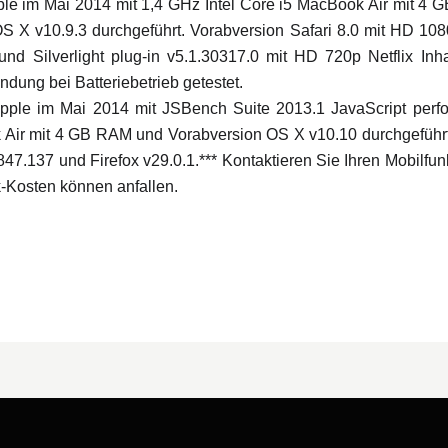
ple im Mai 2014 mit 1,4 GHz Intel Core i5 MacBook Air mit 4
 X v10.9.3 durchgeführt. Vorabversion Safari 8.0 mit HD 1080p
und Silverlight plug-in v5.1.30317.0 mit HD 720p Netflix Inh
ung bei Batteriebetrieb getestet.
Apple im Mai 2014 mit JSBench Suite 2013.1 JavaScript perf
 Air mit 4 GB RAM und Vorabversion OS X v10.10 durchgeführt.
847.137 und Firefox v29.0.1.
*** Kontaktieren Sie Ihren Mobilfun
k-Kosten können anfallen.