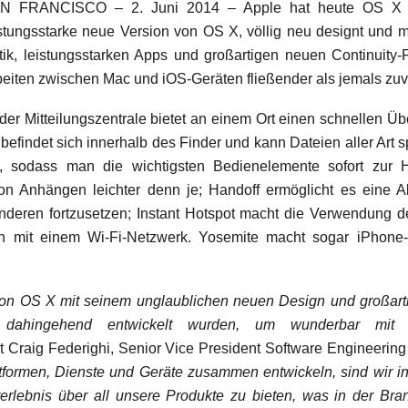
N FRANCISCO – 2. Juni 2014 – Apple hat heute OS X Yos
istungsstarke neue Version von OS X, völlig neu designt und m
tik, leistungsstarken Apps und großartigen neuen Continuity-F
beiten zwischen Mac und iOS-Geräten fließender als jemals zu
der Mitteilungszentrale bietet an einem Ort einen schnellen Üb
efindet sich innerhalb des Finder und kann Dateien aller Art s
n, sodass man die wichtigsten Bedienelemente sofort zur 
 Anhängen leichter denn je; Handoff ermöglicht es eine Ak
deren fortzusetzen; Instant Hotspot macht die Verwendung 
n mit einem Wi-Fi-Netzwerk. Yosemite macht sogar iPhone
 von OS X mit seinem unglaublichen neuen Design und großart
 dahingehend entwickelt wurden, um wunderbar mit
gt Craig Federighi, Senior Vice President Software Engineering
tformen, Dienste und Geräte zusammen entwickeln, sind wir in
erlebnis über all unsere Produkte zu bieten, was in der Bra